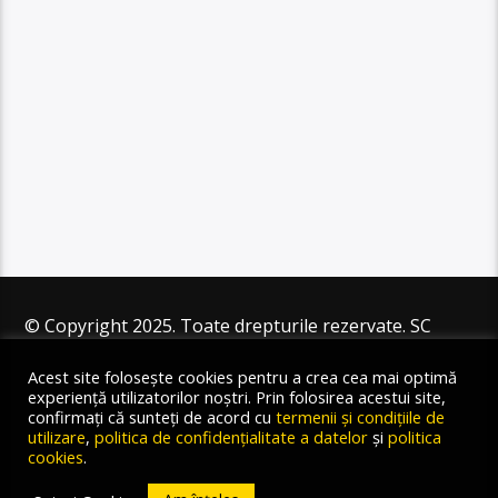
© Copyright 2025. Toate drepturile rezervate. SC
Angus Resources SRL
Acest site folosește cookies pentru a crea cea mai optimă
experiență utilizatorilor noștri. Prin folosirea acestui site,
confirmați că sunteți de acord cu
termenii și condițiile de
utilizare
,
politica de confidențialitate a datelor
și
politica
cookies
.